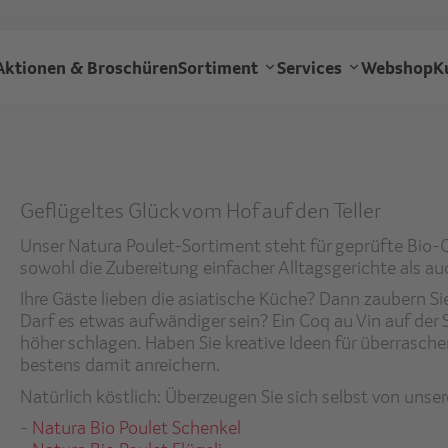
Direkt
zum
Transgourmet
Inhalt
Aktionen & Broschüren
Sortiment
Services
Webshop
K
-
Hauptnavigation
Geflügeltes Glück vom Hof auf den Teller
Unser Natura Poulet-Sortiment steht für geprüfte Bio-Q
sowohl die Zubereitung einfacher Alltagsgerichte als a
Ihre Gäste lieben die asiatische Küche? Dann zaubern Si
Darf es etwas aufwändiger sein? Ein Coq au Vin auf der S
höher schlagen. Haben Sie kreative Ideen für überrasche
bestens damit anreichern.
Natürlich köstlich: Überzeugen Sie sich selbst von uns
-
Natura Bio Poulet Schenkel