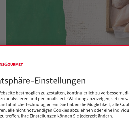
hema
Scouting Tipp