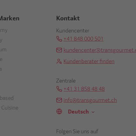
Marken
Kontakt
r
omy
Kundencenter
+41 848 000 501
ty
re
ium
kundencenter@transgourmet.
en
ne
Kundenberater finden
a
Zentrale
+41 31 858 48 48
-based
info@transgourmet.ch
Select
 Cuisine
your
language
Folgen Sie uns auf