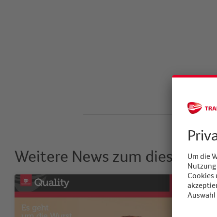
Weitere News zum diesem T
News