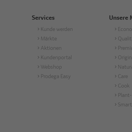
Services
Unsere 
Footer
Kunde werden
Foote
Econ
Märkte
Quali
men
Services
Unse
Aktionen
Prem
Mark
Kundenportal
Origi
Webshop
Natur
Prodega Easy
Care
Cook
Plant
Smart