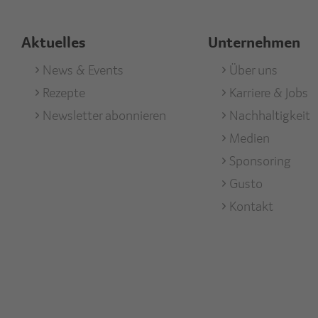
Aktuelles
Unternehmen
Footer
News & Events
Footer
Über uns
Rezepte
Karriere & Jobs
Aktuell
Unterneh
Newsletter abonnieren
Nachhaltigkeit
Medien
Sponsoring
Gusto
Kontakt