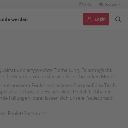
Hilfe
Select
your
Login
unde werden
language
ualität und artgerechte Tierhaltung. Es ermöglicht
uch die Kreation von exklusiven Feinschmecker-Menüs.
e mit unserem Poulet ein leckeres Curry auf den Tisch.
peisekarte lässt die Herzen vieler Poulet-Liebhaber
nde Füllungen, dann lassen sich unsere Pouletbrüstli
erem Poulet-Sortiment: