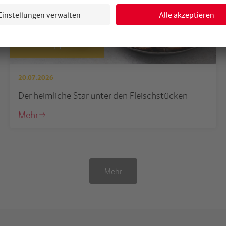
Geheimtipp Secreto
20.07.2026
Der heimliche Star unter den Fleischstücken
Mehr
Mehr