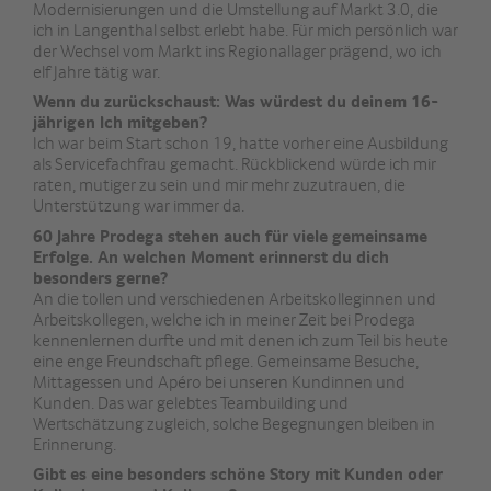
Modernisierungen und die Umstellung auf Markt 3.0, die
ich in Langenthal selbst erlebt habe. Für mich persönlich war
der Wechsel vom Markt ins Regionallager prägend, wo ich
elf Jahre tätig war.
Wenn du zurückschaust: Was würdest du deinem 16-
jährigen Ich mitgeben?
Ich war beim Start schon 19, hatte vorher eine Ausbildung
als Servicefachfrau gemacht. Rückblickend würde ich mir
raten, mutiger zu sein und mir mehr zuzutrauen, die
Unterstützung war immer da.
60 Jahre Prodega stehen auch für viele gemeinsame
Erfolge. An welchen Moment erinnerst du dich
besonders gerne?
An die tollen und verschiedenen Arbeitskolleginnen und
Arbeitskollegen, welche ich in meiner Zeit bei Prodega
kennenlernen durfte und mit denen ich zum Teil bis heute
eine enge Freundschaft pflege. Gemeinsame Besuche,
Mittagessen und Apéro bei unseren Kundinnen und
Kunden. Das war gelebtes Teambuilding und
Wertschätzung zugleich, solche Begegnungen bleiben in
Erinnerung.
Gibt es eine besonders schöne Story mit Kunden oder