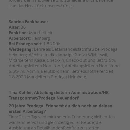
fördert, denn motivierte und zufriedene Mitarbeitende
sind das Herzstück unseres Erfolgs.
Sabrina Fankhauser
Alter:
36
Funktion:
Marktleiterin
Arbeitsort:
Heimberg
Bei Prodega seit:
1.8.2005
Werdegang:
Lehre als Detailhandelsfachfrau bei Prodega
Heimberg. Wechsel in die damalige Growa Wilderswil,
Mitarbeiterin Kasse, Check-in, Check-out und Bistro, Stv.
Abteilungsleiterin Non-Food, Abteilungsleiterin Non- Food
& Stv. AL Admin, Berufsbildnerin, Betriebsnothelfer. Seit
1.8.2023 Markleiterin Prodega Heimberg.
Tina Kohler, Abteilungsleiterin Administration/HR,
Transgourmet/Prodega Neuendorf
20 Jahre Prodega. Erinnerst du dich noch an deinen
ersten Arbeitstag?
Tina: Dieser Tag wird mir immer in Erinnerung bleiben. Ich
war sehr nervös und gleichzeitig voller Freude, die
Ausbildung als Detailhandelsfachfrau zu starten.