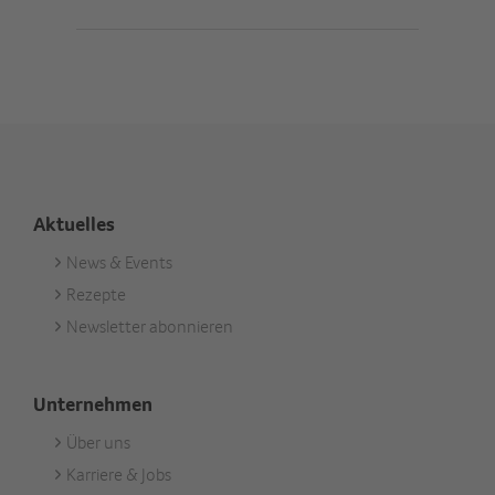
Aktuelles
News & Events
Footer
Rezepte
Aktuell
Newsletter abonnieren
Unternehmen
Über uns
Footer
Karriere & Jobs
Unternehmen