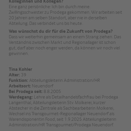
Kolleginnen und Kollegen?
Eine ganz persönliche: Ich bin durch meine
Zwillingsschwester zu Prodega gekommen. Wir arbeiten seit
20 Jahren am selben Standort, aber nie in derselben
Abteilung. Das verbindet uns bis heute.
Was wünschst du dir für die Zukunft von Prodega?
Dass wir weiterhin gemeinsam an einem Strang ziehen. Das
Verständnis zwischen Markt und Regionallager ist schon
gut, darf aber noch enger werden, da können wir noch viel
gewinnen.
Tina Kohler
Alter:
39
Funktion:
Abteilungsleiterin Administration/HR
Arbeitsort:
Neuendorf
Bei Prodega seit:
8.8.2005
Werdegang:
Lehre als Detailhandelsfachfrau bei Prodega
Langenthal, Abteilungsleiterin Stv. Molkerei, kurzer
Abstecher in die Zentrale als Sachbearbeiterin Molkerei,
Wechsel ins Transgourmet-Regionallager Neuendorf als
Warendisponentin Food, seit 1.9.2025 Abteilungsleiterin
Administration/HR Transgourmet/Prodega Neuendorf.