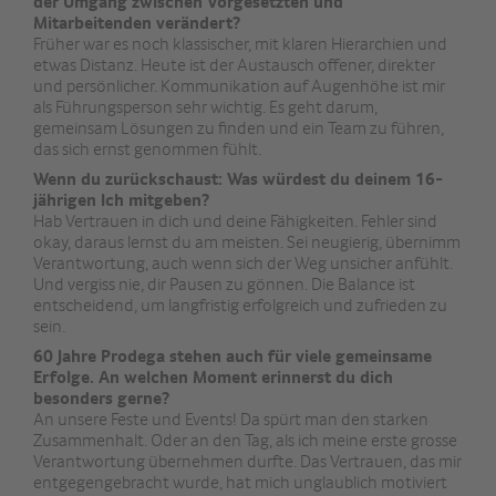
der Umgang zwischen Vorgesetzten und
Mitarbeitenden verändert?
Früher war es noch klassischer, mit klaren Hierarchien und
etwas Distanz. Heute ist der Austausch offener, direkter
und persönlicher. Kommunikation auf Augenhöhe ist mir
als Führungsperson sehr wichtig. Es geht darum,
gemeinsam Lösungen zu finden und ein Team zu führen,
das sich ernst genommen fühlt.
Wenn du zurückschaust: Was würdest du deinem 16-
jährigen Ich mitgeben?
Hab Vertrauen in dich und deine Fähigkeiten. Fehler sind
okay, daraus lernst du am meisten. Sei neugierig, übernimm
Verantwortung, auch wenn sich der Weg unsicher anfühlt.
Und vergiss nie, dir Pausen zu gönnen. Die Balance ist
entscheidend, um langfristig erfolgreich und zufrieden zu
sein.
60 Jahre Prodega stehen auch für viele gemeinsame
Erfolge. An welchen Moment erinnerst du dich
besonders gerne?
An unsere Feste und Events! Da spürt man den starken
Zusammenhalt. Oder an den Tag, als ich meine erste grosse
Verantwortung übernehmen durfte. Das Vertrauen, das mir
entgegengebracht wurde, hat mich unglaublich motiviert