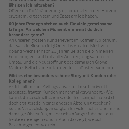
jährigen Ich mitgeben?
Offen sein für Veränderungen, immer wieder den Horizont
erweitern, kritisch sein und Spass am Job haben.
60 Jahre Prodega stehen auch für viele gemeinsame
Erfolge. An welchen Moment erinnerst du dich
besonders gerne?
An unseren grossen Kundenevent im Kofmehl Solothurn,
das war ein Riesenerfolg! Oder das Abschiedsfest von
Roland Wechsler nach 20 Jahren Bellach bleib in meinen
Erinnerungen. Und trotz aller Anstrengung waren der
Umbau und die Neueröffnung des damaligen Growa-
Marktes Bellach am Ende einer der schönsten Momente.
Gibt es eine besonders schöne Story mit Kunden oder
Kolleginnen?
Als ich mit meiner Zwillingsschwester im selben Markt
arbeitete, fragten Kunden manchmal verwundert: «Wie
kannst du so schnell schon wieder hier sein, ich habe dich
doch erst gerade in einer anderen Abteilung gesehen?
Solche Verwechslungen sorgten für viele Lacher. Und meine
damalige Oberstiftin, mit der ich anfangs Mühe hatte, ist
heute eine enge Freundin. Auch das zeigt, wie sich
Beziehungen entwickeln.