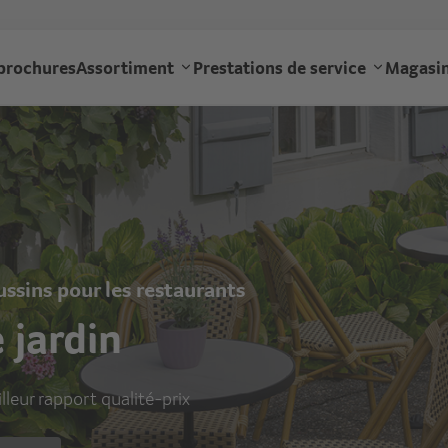
Aller
au
gourmet
contenu
brochures
Assortiment
Prestations de service
Magasin
principal
navigation
ussins pour les restaurants
 jardin
illeur rapport qualité-prix