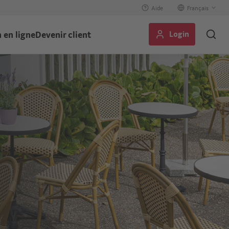
Aide
Select
your
Login
 en ligne
Devenir client
language