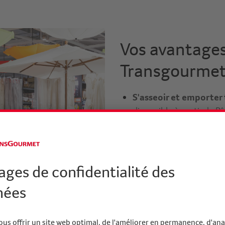
Vos avantage
Transgourme
S'asseoir et emporter 
disponible à partir de 
pour que vous puissiez l
Grandes quantités et 
quantités: elles sont so
48 heures.
Rabais sur les quantité
15 tables: 13% de rab
Livraison gratuite po