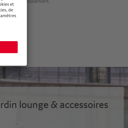
'à votre établissement.
ertifiée
ardin lounge & accessoires