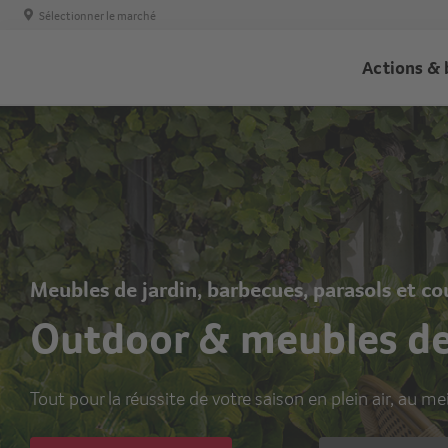
Sélectionner le marché
Trans
Actions & 
-
Haupt
Meubles de jardin, barbecues, parasols et co
Outdoor & meubles de
Tout pour la réussite de votre saison en plein air, au me