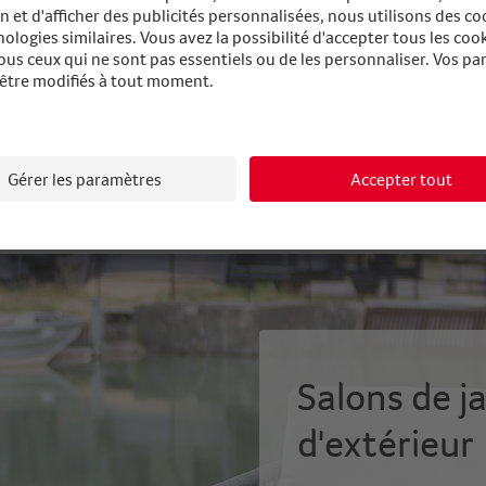
grandes quantités jusqu
Qualité restauration c
Trouver le marché
Salons de j
d'extérieur