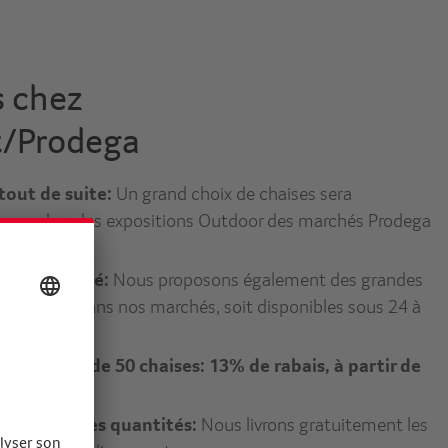
s chez
t/Prodega
tout de suite:
Un grand choix de chaises sera
Pâques dans les expositions Outdoor des marchés Prodega
es essayer.
disponibilité:
Nous proposons également des grandes
it en stock dans nos marchés, soit disponibles sous 24 à
s: À partir de 50 chaises: 13% de rabais, à partir de
ais
ur les grandes quantités:
Nous livrons gratuitement les