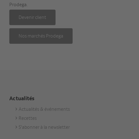
Prodega.
Devenir client
Nos marchés Prodega
Actualités
Actualités & événements
Footer
Recettes
Aktuell
S'abonner à la newsletter