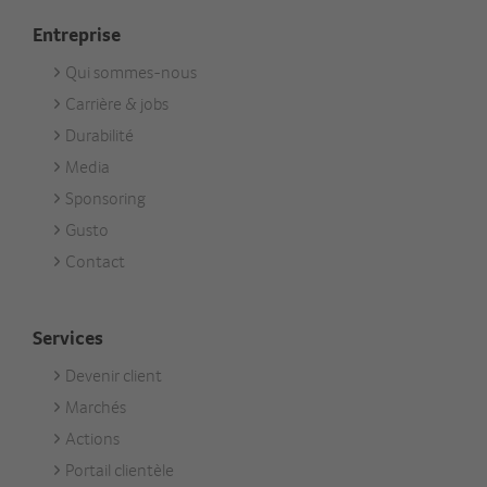
Entreprise
Qui sommes-nous
Footer
Carrière & jobs
Unternehmen
Durabilité
Media
Sponsoring
Gusto
Contact
Services
Devenir client
Footer
Marchés
Services
Actions
Portail clientèle