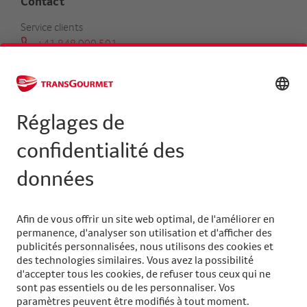
Contact
Service clients
+41 848 000 501
serviceclients@transgourmet.ch
Trouver un conseiller clientèle
Centrale
+41 31 858 48 48
info@transgourmet.ch
Select
your
language
Suivez-nous sur