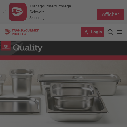
Transgourmet/Prodega
Schweiz
Afficher
Shopping
Aller
Login
au
contenu
principal