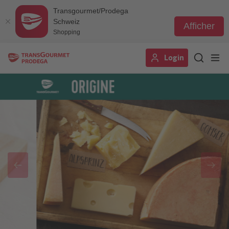
Transgourmet/Prodega
Schweiz
Afficher
Shopping
Aller
Login
au
contenu
principal