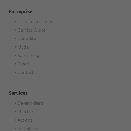
Entreprise
Qui sommes-nous
Footer
Carrière & jobs
Unternehmen
Durabilité
Media
Sponsoring
Gusto
Contact
Services
Devenir client
Footer
Marchés
Services
Actions
Portail clientèle