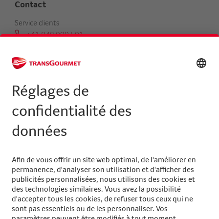
Contact
Service clients
+41 848 000 501
serviceclients@transgourmet.ch
Trouver un conseiller clientèle
Centrale
+41 31 858 48 48
info@transgourmet.ch
Select
your
language
Suivez-nous sur