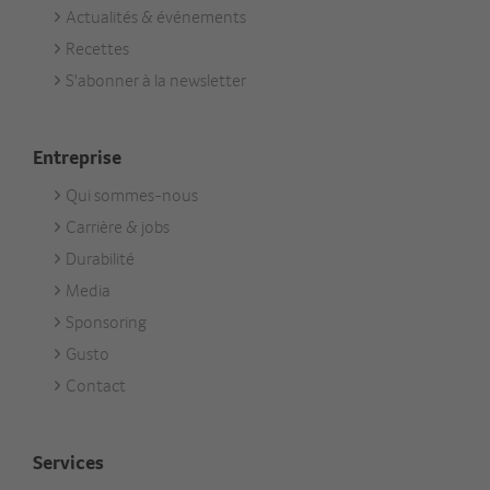
Actualités & événements
Footer
Recettes
Aktuell
S'abonner à la newsletter
Entreprise
Qui sommes-nous
Footer
Carrière & jobs
Unternehmen
Durabilité
Media
Sponsoring
Gusto
Contact
Services