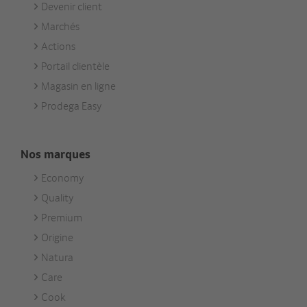
Devenir client
Footer
Marchés
Services
Actions
Portail clientèle
Magasin en ligne
Prodega Easy
Nos marques
Economy
Footer
Quality
Unsere
Premium
Marken
Origine
Natura
Care
Cook