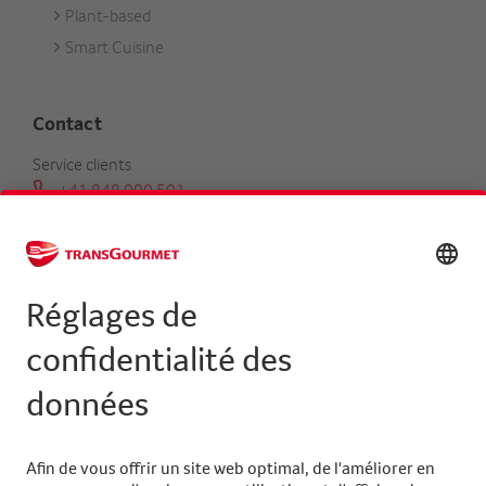
Plant-based
Smart Cuisine
Contact
Service clients
+41 848 000 501
serviceclients@transgourmet.ch
Trouver un conseiller clientèle
Centrale
+41 31 858 48 48
info@transgourmet.ch
Select
your
language