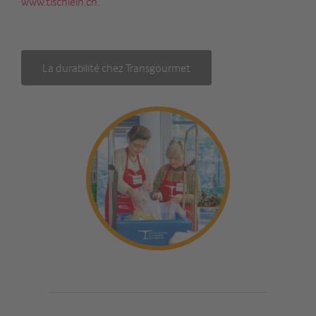
www.tischlein.ch
.
La durabilité chez Transgourmet