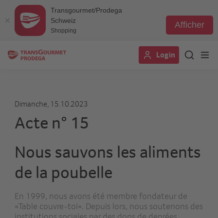
Transgourmet/Prodega
Schweiz
Afficher
Shopping
Aller
Login
au
contenu
principal
Dimanche, 15.10.2023
Acte n° 15
Nous sauvons les aliments
de la poubelle
En 1999, nous avons été membre fondateur de
«Table couvre-toi». Depuis lors, nous soutenons des
institutions sociales par des dons de denrées