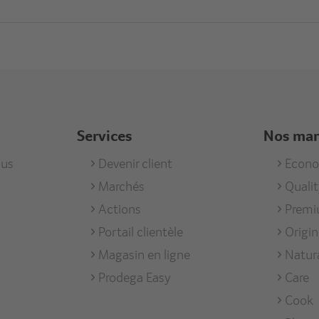
Services
Nos ma
us
Footer
Devenir client
Foote
Econ
Marchés
Quali
men
Services
Unse
Actions
Prem
Mark
Portail clientèle
Origi
Magasin en ligne
Natur
Prodega Easy
Care
Cook