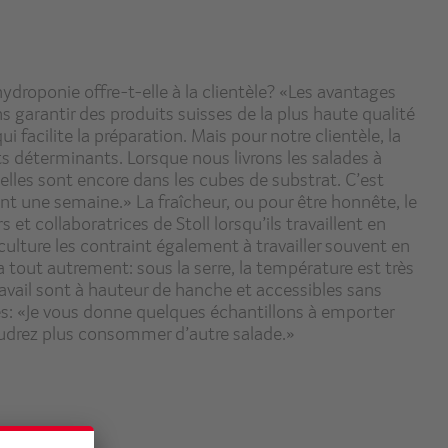
ydroponie offre-t-elle à la clientèle? «Les avantages
 garantir des produits suisses de la plus haute qualité
i facilite la préparation. Mais pour notre clientèle, la
s déterminants. Lorsque nous livrons les salades à
elles sont encore dans les cubes de substrat. C’est
nt une semaine.» La fraîcheur, ou pour être honnête, le
rs et collaboratrices de Stoll lorsqu’ils travaillent en
ulture les contraint également à travailler souvent en
 tout autrement: sous la serre, la température est très
ravail sont à hauteur de hanche et accessibles sans
es: «Je vous donne quelques échantillons à emporter
voudrez plus consommer d’autre salade.»