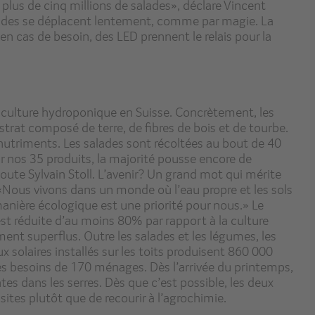
plus de cinq millions de salades», déclare Vincent
salades se déplacent lentement, comme par magie. La
, en cas de besoin, des LED prennent le relais pour la
la culture hydroponique en Suisse. Concrètement, les
trat composé de terre, de fibres de bois et de tourbe.
 nutriments. Les salades sont récoltées au bout de 40
ur nos 35 produits, la majorité pousse encore de
ajoute Sylvain Stoll. L’avenir? Un grand mot qui mérite
 «Nous vivons dans un monde où l’eau propre et les sols
manière écologique est une priorité pour nous.» Le
st réduite d’au moins 80% par rapport à la culture
ement superflus. Outre les salades et les légumes, les
x solaires installés sur les toits produisent 860 000
les besoins de 170 ménages. Dès l’arrivée du printemps,
ntes dans les serres. Dès que c’est possible, les deux
rasites plutôt que de recourir à l’agrochimie.