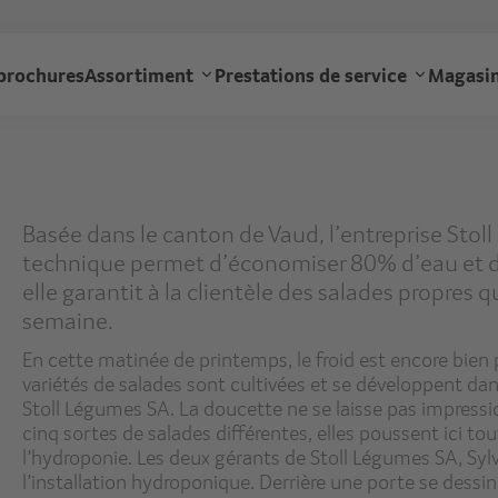
Aller
au
gourmet
contenu
brochures
Assortiment
Prestations de service
Magasin
principal
navigation
Basée dans le canton de Vaud, l’entreprise Stol
technique permet d’économiser 80% d’eau et de
elle garantit à la clientèle des salades propres
semaine.
En cette matinée de printemps, le froid est encore bien 
variétés de salades sont cultivées et se développent dan
Stoll Légumes SA. La doucette ne se laisse pas impression
cinq sortes de salades différentes, elles poussent ici t
l’hydroponie. Les deux gérants de Stoll Légumes SA, Sylva
l’installation hydroponique. Derrière une porte se dessin