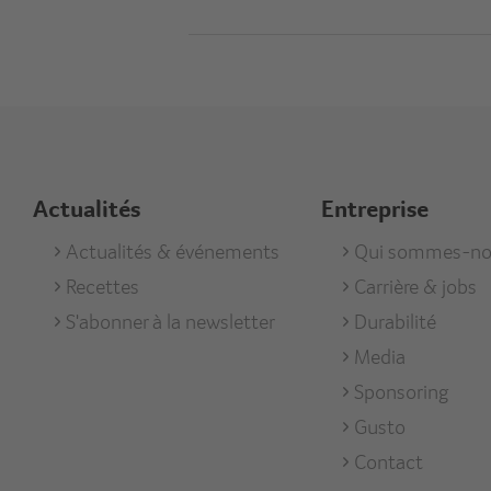
Actualités
Entreprise
Footer
Actualités & événements
Footer
Qui sommes-no
Recettes
Carrière & jobs
Aktuell
Unterneh
S'abonner à la newsletter
Durabilité
Media
Sponsoring
Gusto
Contact