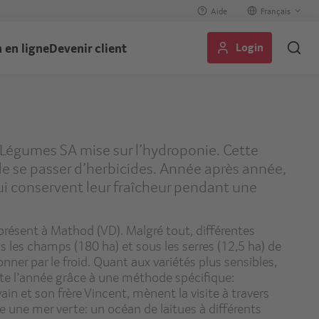
Aide
Select
your
Login
 en ligne
Devenir client
language
l Légumes SA mise sur l’hydroponie. Cette
 se passer d’herbicides. Année après année,
 qui conservent leur fraîcheur pendant une
présent à Mathod (VD). Malgré tout, différentes
s les champs (180 ha) et sous les serres (12,5 ha) de
ner par le froid. Quant aux variétés plus sensibles,
oute l’année grâce à une méthode spécifique:
in et son frère Vincent, mènent la visite à travers
e une mer verte: un océan de laitues à différents