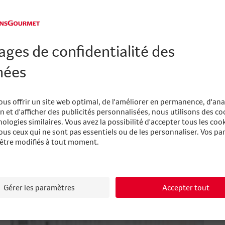
Âge:
41 ans
Loisirs:
la randonnée, le ski et le VTT
Musique préférée:
le rock
Lecture:
magazines économiques
Plat préféré:
légumes et fondue
Destination de rêve:
les pays nordiques
VINCENT STOLL
Âge:
37 ans
Loisirs:
le ski
Musique préférée:
One Dance
Lecture:
presse générale
Plat préféré:
filet de boeuf aux morilles avec une bonn
Destination de rêve:
l’Antarctique
Texte: Franz Bamert
Photo: Valentin Flauraud