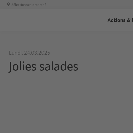
Sélectionner le marché
Trans
Actions & 
-
Haupt
Lundi, 24.03.2025
Jolies salades