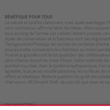
BÉNÉFIQUE POUR TOUS
La nature en profite clairement, mais quels avantages l’h
sont nombreux», affirme l’aîné des frères. «Nous pouvons
tout au long de l’année. Les salades restent propres, ce qu
durée de conservation et la fraîcheur sont des argument
Transgourmet/Prodega, les racines de certaines d’entre 
pourquoi elles conservent leur fraîcheur au moins penda
froid et la grisaille sont le lot quotidien des collaborateu
plein champ durant les mois d’hiver. Cette méthode de c
position courbée. Avec le système hydroponique, il en va
agréable, la pluie ne mouille personne, les surfaces de t
effort acrobatique. Reste la question du goût des salad
chez vous», dit Vincent Stoll. «Je suis sûr que vous ne 
SYLVAIN STOLL