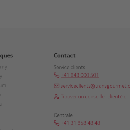
rques
Contact
r
omy
Service clients
+41 848 000 501
ty
re
ium
serviceclients@transgourmet.
en
ne
Trouver un conseiller clientèle
a
Centrale
+41 31 858 48 48