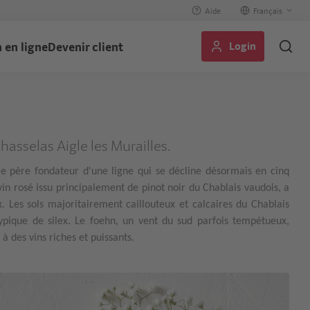
Aide
Select
your
Login
 en ligne
Devenir client
language
hasselas Aigle les Murailles.
 le père fondateur d'une ligne qui se décline désormais en cinq
 vin rosé issu principalement de pinot noir du Chablais vaudois, a
Les sols majoritairement caillouteux et calcaires du Chablais
pique de silex. Le foehn, un vent du sud parfois tempétueux,
à des vins riches et puissants.