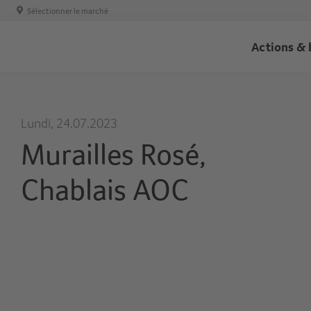
Sélectionner le marché
Trans
Actions & 
-
Haupt
Lundi, 24.07.2023
Murailles Rosé,
Chablais AOC