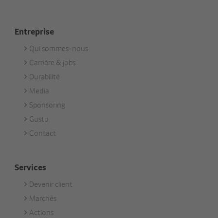
Entreprise
Qui sommes-nous
Footer
Carrière & jobs
Unternehmen
Durabilité
Media
Sponsoring
Gusto
Contact
Services
Devenir client
Footer
Marchés
Services
Actions