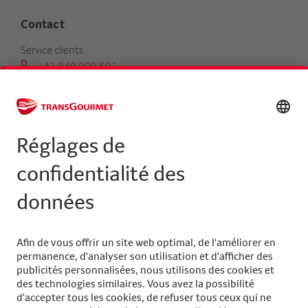
Contact
Service clients
+41 848 000 501
serviceclients@transgourmet.ch
Trouver un conseiller clientèle
Centrale
+41 31 858 48 48
info@transgourmet.ch
Select
your
language
Suivez-nous sur