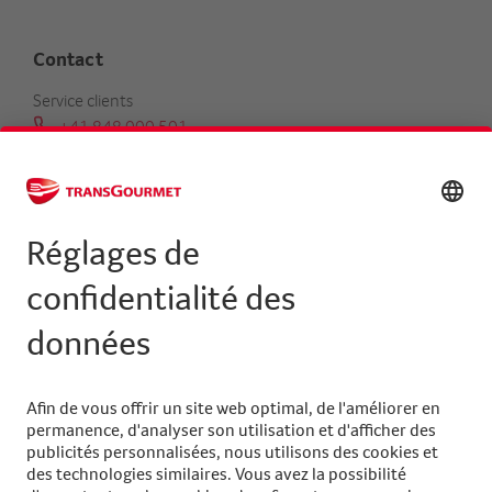
Contact
Service clients
+41 848 000 501
serviceclients@transgourmet.ch
Trouver un conseiller clientèle
Centrale
+41 31 858 48 48
info@transgourmet.ch
Select
your
language
Suivez-nous sur