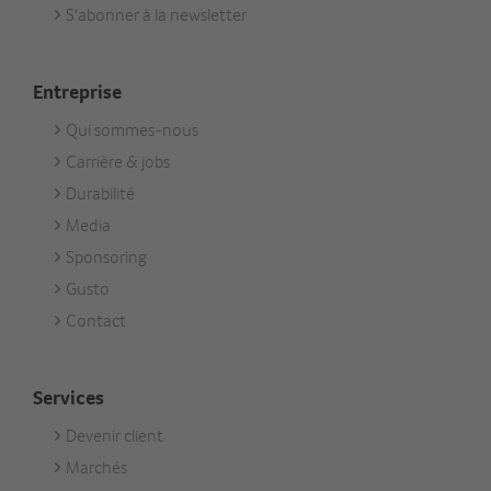
S'abonner à la newsletter
Entreprise
Qui sommes-nous
Footer
Carrière & jobs
Unternehmen
Durabilité
Media
Sponsoring
Gusto
Contact
Services
Devenir client
Footer
Marchés
Services