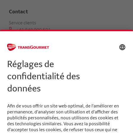
Contact
Service clients
+41 848 000 501
serviceclients@transgourmet.ch
Trouver un conseiller clientèle
Centrale
+41 31 858 48 48
info@transgourmet.ch
Select
your
language
Suivez-nous sur