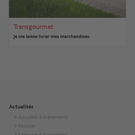
Transgourmet
Je me laisse livrer mes marchandises.
Actualités
Actualités & événements
Footer
Recettes
Aktuell
S'abonner à la newsletter