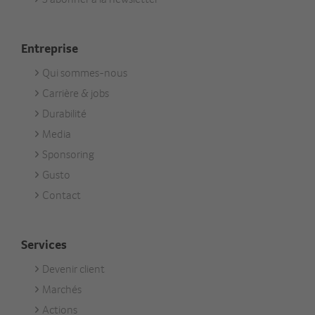
Entreprise
Qui sommes-nous
Footer
Carrière & jobs
Unternehmen
Durabilité
Media
Sponsoring
Gusto
Contact
Services
Devenir client
Footer
Marchés
Services
Actions