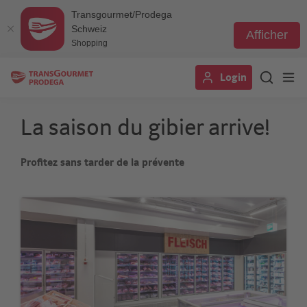
Transgourmet/Prodega
Schweiz
Afficher
Shopping
Aller
Login
au
contenu
principal
La saison du gibier arrive!
Profitez sans tarder de la prévente