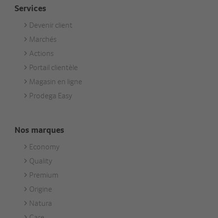
Services
Devenir client
Footer
Marchés
Services
Actions
Portail clientèle
Magasin en ligne
Prodega Easy
Nos marques
Economy
Footer
Quality
Unsere
Premium
Marken
Origine
Natura
Care