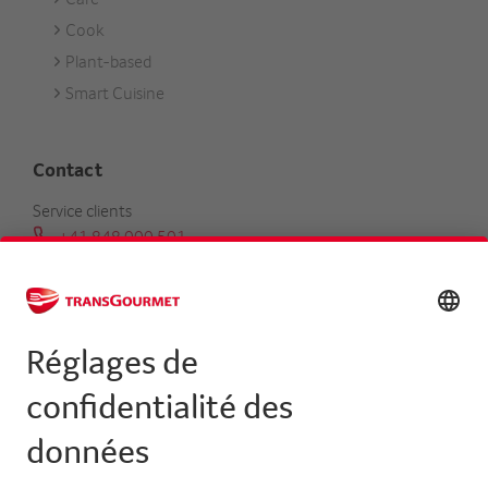
Cook
Plant-based
Smart Cuisine
Contact
Service clients
+41 848 000 501
serviceclients@transgourmet.ch
Trouver un conseiller clientèle
Centrale
+41 31 858 48 48
info@transgourmet.ch