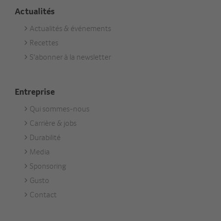
Actualités
Actualités & événements
Footer
Recettes
Aktuell
S'abonner à la newsletter
Entreprise
Qui sommes-nous
Footer
Carrière & jobs
Unternehmen
Durabilité
Media
Sponsoring
Gusto
Contact