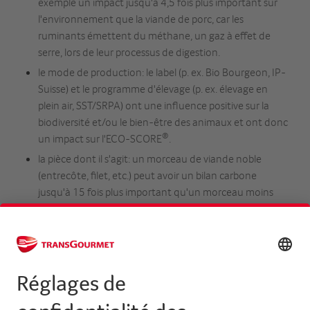
exemple un impact jusqu'à 4,5 fois plus important sur
l'environnement que la viande de porc, car les
ruminants émettent du méthane, un gaz à effet de
serre, lors de leur processus de digestion.
le mode de production: le label (p. ex. Bio Bourgeon, IP-
Suisse) et le programme d'élevage (p. ex. élevage en
plein air, SST/SRPA) ont une influence positive sur la
biodiversité et/ou le bien-être des animaux et ont donc
®
un impact sur l'ECO-SCORE
.
la pièce dont il s'agit: un morceau de viande noble
(entrecôte, filet, etc.) peut avoir un bilan carbone
jusqu'à 15 fois plus important qu'un morceau moins
noble (foie, bouilli, etc.), car l'animal n'est pas utilisé en
entier.
Bien que les produits animaux présentent généralement
un bilan écologique plus lourd que les produits végétaux,
celui-ci peut être réduit en utilisant les moyens mentionnés