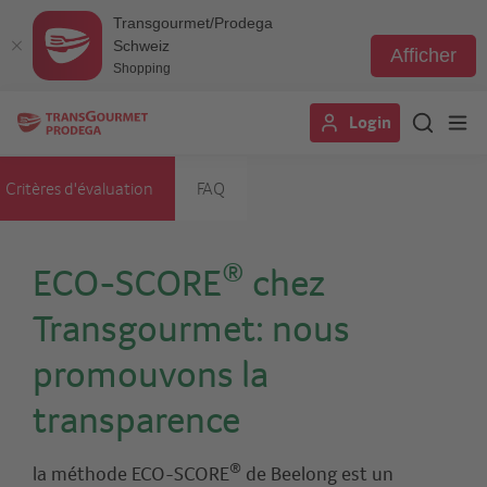
Transgourmet/Prodega
Schweiz
Afficher
Shopping
Aller
Login
au
contenu
principal
Critères d'évaluation
FAQ
®
ECO-SCORE
chez
Transgourmet: nous
promouvons la
transparence
®
la méthode ECO-SCORE
de Beelong est un