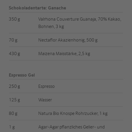
Schokoladentarte: Ganache
350 g
Valrhona Couverture Guanaja, 70% Kakao,
Bohnen, 3 kg
70 g
Nectaflor Akazienhonig, 500 g
430 g
Maizena Maisstärke, 2,5 kg
Espresso Gel
250 g
Espresso
125 g
Wasser
80 g
Natura Bio Knospe Rohrzucker, 1 kg
1 g
Agar-Agar pflanzliches Gelier- und