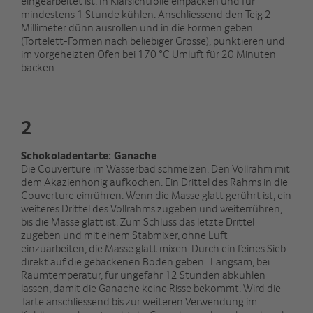
eingearbeitet ist. In Klarsichtfolie einpacken und für
mindestens 1 Stunde kühlen. Anschliessend den Teig 2
Millimeter dünn ausrollen und in die Formen geben
(Tortelett-Formen nach beliebiger Grösse), punktieren und
im vorgeheizten Ofen bei 170 °C Umluft für 20 Minuten
backen.
2
Schokoladentarte: Ganache
Die Couverture im Wasserbad schmelzen. Den Vollrahm mit
dem Akazienhonig aufkochen. Ein Drittel des Rahms in die
Couverture einrühren. Wenn die Masse glatt gerührt ist, ein
weiteres Drittel des Vollrahms zugeben und weiterrühren,
bis die Masse glatt ist. Zum Schluss das letzte Drittel
zugeben und mit einem Stabmixer, ohne Luft
einzuarbeiten, die Masse glatt mixen. Durch ein feines Sieb
direkt auf die gebackenen Böden geben . Langsam, bei
Raumtemperatur, für ungefähr 12 Stunden abkühlen
lassen, damit die Ganache keine Risse bekommt. Wird die
Tarte anschliessend bis zur weiteren Verwendung im