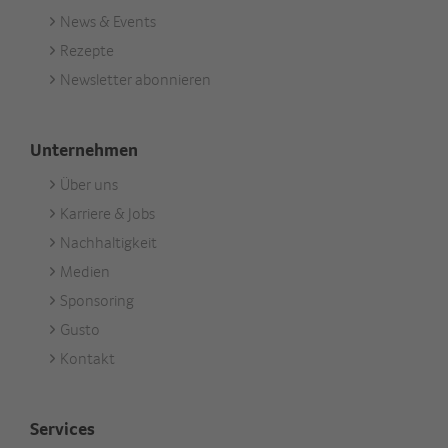
News & Events
Footer
Rezepte
Aktuell
Newsletter abonnieren
Unternehmen
Über uns
Footer
Karriere & Jobs
Unternehmen
Nachhaltigkeit
Medien
Sponsoring
Gusto
Kontakt
Services