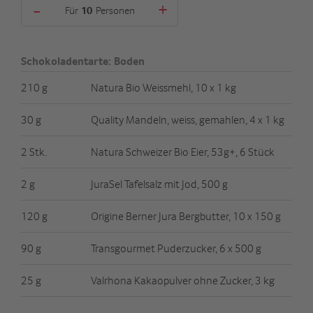
-
+
Für
Personen
Schokoladentarte: Boden
210 g
Natura Bio Weissmehl, 10 x 1 kg
30 g
Quality Mandeln, weiss, gemahlen, 4 x 1 kg
2 Stk.
Natura Schweizer Bio Eier, 53g+, 6 Stück
2 g
JuraSel Tafelsalz mit Jod, 500 g
120 g
Origine Berner Jura Bergbutter, 10 x 150 g
90 g
Transgourmet Puderzucker, 6 x 500 g
25 g
Valrhona Kakaopulver ohne Zucker, 3 kg