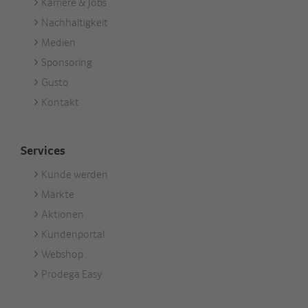
Karriere & Jobs
Unternehmen
Nachhaltigkeit
Medien
Sponsoring
Gusto
Kontakt
Services
Kunde werden
Footer
Märkte
Services
Aktionen
Kundenportal
Webshop
Prodega Easy