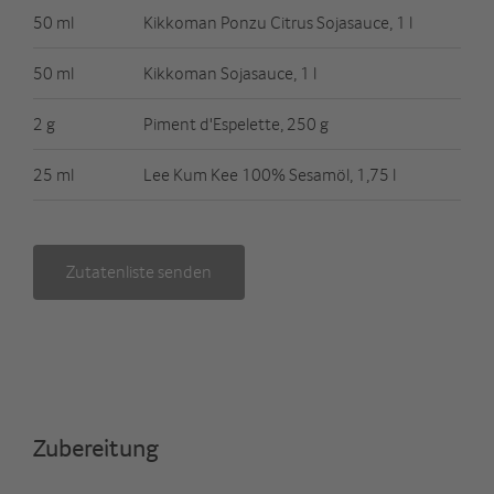
50 ml
Kikkoman Ponzu Citrus Sojasauce, 1 l
50 ml
Kikkoman Sojasauce, 1 l
2 g
Piment d'Espelette, 250 g
25 ml
Lee Kum Kee 100% Sesamöl, 1,75 l
Zutatenliste senden
Zubereitung