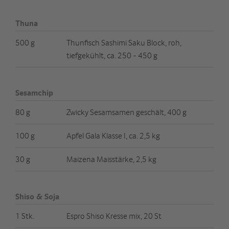
Thuna
500 g
Thunfisch Sashimi Saku Block, roh,
tiefgekühlt, ca. 250 - 450 g
Sesamchip
80 g
Zwicky Sesamsamen geschält, 400 g
100 g
Apfel Gala Klasse I, ca. 2,5 kg
30 g
Maizena Maisstärke, 2,5 kg
Shiso & Soja
1 Stk.
Espro Shiso Kresse mix, 20 St