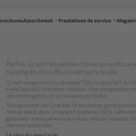
Aller
au
gourmet
contenu
brochures
Assortiment
Prestations de service
Magasin
principal
navigation
Parfois, ce sont les petites choses qui enthous
topping de chou-fleur violet sur la soupe.
Qu’est-ce que c’est sur la soupe? Est-ce que c’est du ch
t-elle fait cela? Une brève irritation. Une conversation e
une interrogation, et un souvenir particulier.
Showgourmet est l’une des 16 tendances gastronomiques
met en avant dans un rapport publié en 2025. Cette tend
gourmets une expérience qui va au-delà de l’assiette. Pa
moment particulier.
Le clou du spectacle