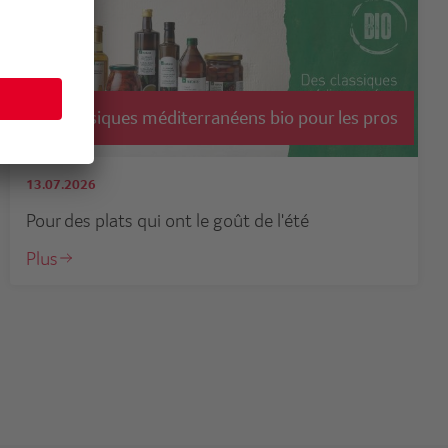
Des classiques méditerranéens bio pour les pros
13.07.2026
Pour des plats qui ont le goût de l'été
Plus