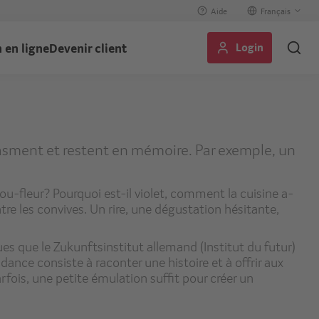
Aide
Select
your
Login
 en ligne
Devenir client
language
iasment et restent en mémoire. Par exemple, un
ou-fleur? Pourquoi est-il violet, comment la cuisine a-
ntre les convives. Un rire, une dégustation hésitante,
 que le Zukunftsinstitut allemand (Institut du futur)
ance consiste à raconter une histoire et à offrir aux
rfois, une petite émulation suffit pour créer un