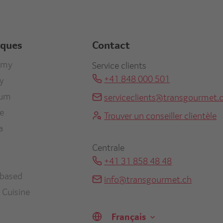
rques
Contact
r
omy
Service clients
+41 848 000 501
ty
re
ium
serviceclients@transgourmet.
en
ne
Trouver un conseiller clientèle
a
Centrale
+41 31 858 48 48
-based
info@transgourmet.ch
 Cuisine
Select
your