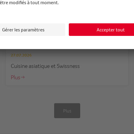
Le plat bernois fait escale en Asie
27.07.2026
Cuisine asiatique et Swissness
Plus
Plus