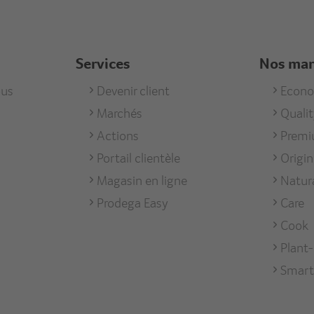
Services
Nos ma
us
Footer
Devenir client
Foote
Econ
Marchés
Quali
men
Services
Unse
Actions
Prem
Mark
Portail clientèle
Origi
Magasin en ligne
Natur
Prodega Easy
Care
Cook
Plant
Smart