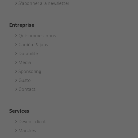
S'abonner à la newsletter
Entreprise
Qui sommes-nous
Footer
Carrière & jobs
Unternehmen
Durabilité
Media
Sponsoring
Gusto
Contact
Services
Devenir client
Footer
Marchés
Services