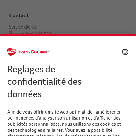
Contact
Service clients
+41 848 000 501
serviceclients@transgourmet.ch
Trouver un conseiller clientèle
Centrale
+41 31 858 48 48
info@transgourmet.ch
Select
your
language
Suivez-nous sur