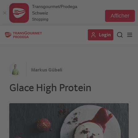
Transgourmet/Prodega
Schweiz
Afficher
Shopping
Aller
Login
au
contenu
principal
Markus Gübeli
Glace High Protein