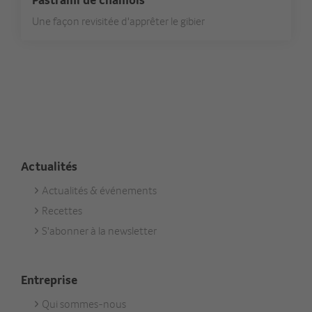
Une façon revisitée d'apprêter le gibier
Actualités
Actualités & événements
Footer
Recettes
Aktuell
S'abonner à la newsletter
Entreprise
Qui sommes-nous
Footer