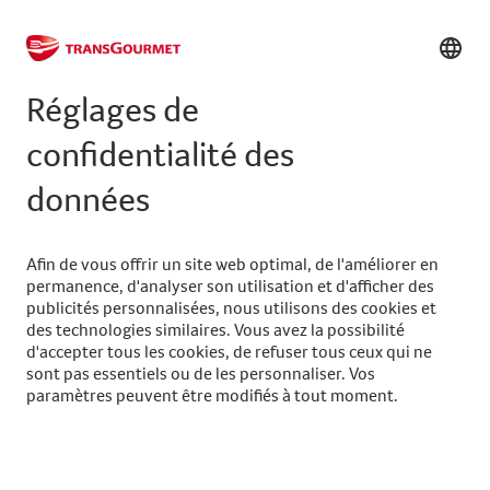
serviceclients@transgourmet.ch
Trouver un conseiller clientèle
Centrale
+41 31 858 48 48
info@transgourmet.ch
Select
your
language
Suivez-nous sur