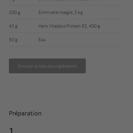
200 g
Emmi séré maigre, 5 kg
43 g
Hero Vitalplus Protein 92, 400 g
50 g
Eau
Envoyer la liste des ingrédients
Préparation
1