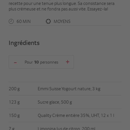
recette pour une tenue plus longue. Sa consistance sera
plus crémeuse et ne fondra pas aussi vite. Essayez-la!
60 MIN
MOYENS
Ingrédients
-
+
Pour
personnes
200 g
Emmi Suisse Yogourt nature, 3 kg
123 g
Sucre glace, 500 g
150 g
Quality Crème entière 35%, UHT, 12 x 1 l
7 g
Limonina Jus de citron, 200 ml