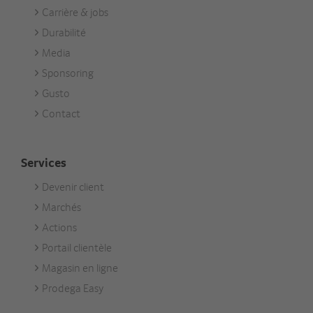
Carrière & jobs
Unternehmen
Durabilité
Media
Sponsoring
Gusto
Contact
Services
Devenir client
Footer
Marchés
Services
Actions
Portail clientèle
Magasin en ligne
Prodega Easy