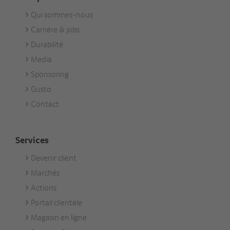
Qui sommes-nous
Footer
Carrière & jobs
Unternehmen
Durabilité
Media
Sponsoring
Gusto
Contact
Services
Devenir client
Footer
Marchés
Services
Actions
Portail clientèle
Magasin en ligne