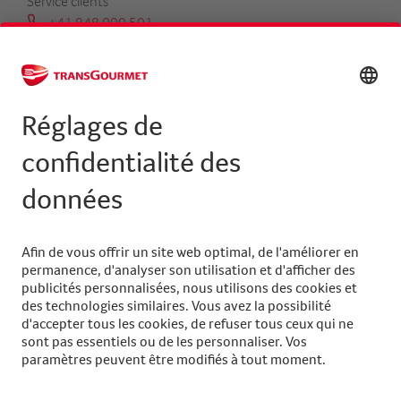
Service clients
+41 848 000 501
serviceclients@transgourmet.ch
Trouver un conseiller clientèle
Centrale
+41 31 858 48 48
info@transgourmet.ch
Select
your
language
Suivez-nous sur