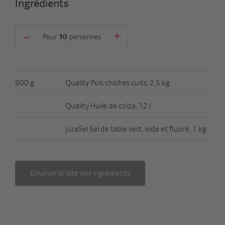
Ingrédients
-
+
Pour
personnes
800 g
Quality Pois chiches cuits, 2,5 kg
Quality Huile de colza, 12 l
JuraSel Sel de table vert, iodé et fluoré, 1 kg
Envoyer la liste des ingrédients