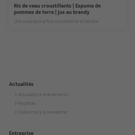
Ris de veau croustillants | Espuma de
pommes de terre | Jus au brandy
Une surprise à la fois croustillante et tendre
Actualités
Actualités & événements
Footer
Recettes
Aktuell
S'abonner à la newsletter
Entreprise