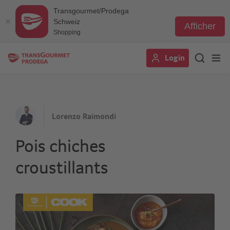
Transgourmet/Prodega
Schweiz
Afficher
Shopping
Aller
Login
au
contenu
principal
Lorenzo Raimondi
Pois chiches
croustillants