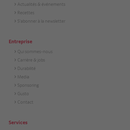
Actualités & événements
Footer
Recettes
Aktuell
S'abonner à la newsletter
Entreprise
Qui sommes-nous
Footer
Carrière & jobs
Unternehmen
Durabilité
Media
Sponsoring
Gusto
Contact
Services