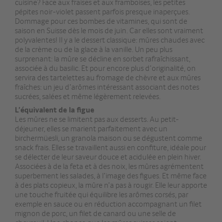
cuisine? Face aux fraises et aux framboises, les petites
pépites noir-violet passent parfois presque inaperçues.
Dommage pour ces bombes de vitamines, qui sont de
saison en Suisse dès le mois de juin. Car elles sont vraiment
polyvalentes! Il y a le dessert classique: mûres chaudes avec
de la crème ou de la glace à la vanille. Un peu plus
surprenant: la mûre se décline en sorbet rafraîchissant,
associée à du basilic. Et pour encore plus d’originalité, on
servira des tartelettes au fromage de chèvre et aux mûres
fraîches: un jeu d’arômes intéressant associant des notes
sucrées, salées et même légèrement relevées.
L’équivalent de la figue
Les mûres ne se limitent pas aux desserts. Au petit-
déjeuner, elles se marient parfaitement avec un
birchermüesli, un granola maison ou se dégustent comme
snack frais. Elles se travaillent aussi en confiture, idéale pour
se délecter de leur saveur douce et acidulée en plein hiver.
Associées à de la feta et à des noix, les mûres agrémentent
superbement les salades, à l’image des figues. Et même face
à des plats copieux, la mûre n’a pas à rougir. Elle leur apporte
une touche fruitée qui équilibre les arômes corsés, par
exemple en sauce ou en réduction accompagnant un filet
mignon de porc, un filet de canard ou une selle de