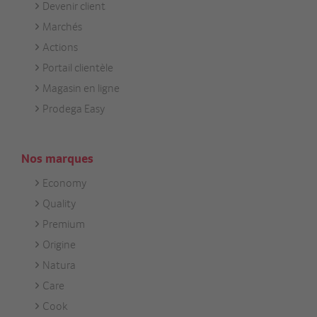
Devenir client
Footer
Marchés
Services
Actions
Portail clientèle
Magasin en ligne
Prodega Easy
Nos marques
Economy
Footer
Quality
Unsere
Premium
Marken
Origine
Natura
Care
Cook