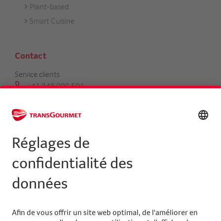
Plant-based
Smart Cuisine
Contact
Service clients
+41 848 000 501
serviceclients@transgourmet.ch
Trouver un conseiller clientèle
Centrale
+41 31 858 48 48
info@transgourmet.ch
Select
your
language