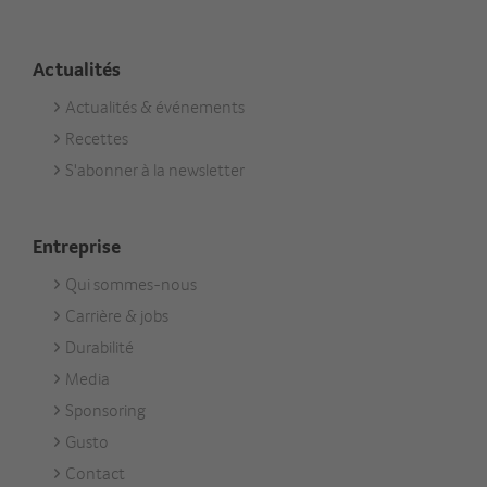
Actualités
Actualités & événements
Footer
Recettes
Aktuell
S'abonner à la newsletter
Entreprise
Qui sommes-nous
Footer
Carrière & jobs
Unternehmen
Durabilité
Media
Sponsoring
Gusto
Contact