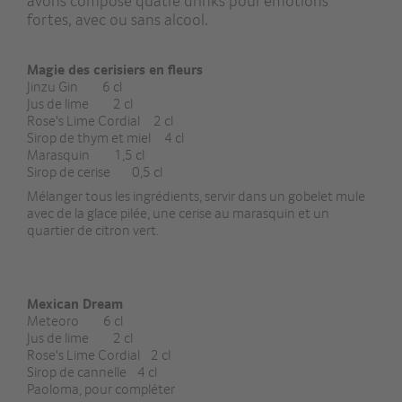
avons composé quatre drinks pour émotions
fortes, avec ou sans alcool.
Magie des cerisiers en fleurs
Jinzu Gin 6 cl
Jus de lime 2 cl
Rose's Lime Cordial 2 cl
Sirop de thym et miel 4 cl
Marasquin 1,5 cl
Sirop de cerise 0,5 cl
Mélanger tous les ingrédients, servir dans un gobelet mule
avec de la glace pilée, une cerise au marasquin et un
quartier de citron vert.
Mexican Dream
Meteoro 6 cl
Jus de lime 2 cl
Rose's Lime Cordial 2 cl
Sirop de cannelle 4 cl
Paoloma, pour compléter