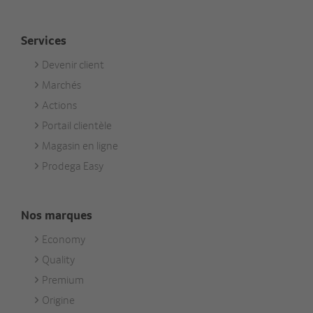
Services
Devenir client
Footer
Marchés
Services
Actions
Portail clientèle
Magasin en ligne
Prodega Easy
Nos marques
Economy
Footer
Quality
Unsere
Premium
Marken
Origine