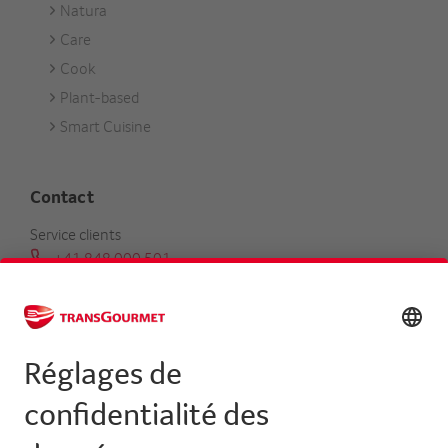
Natura
Care
Cook
Plant-based
Smart Cuisine
Contact
Service clients
+41 848 000 501
serviceclients@transgourmet.ch
Trouver un conseiller clientèle
Centrale
+41 31 858 48 48
info@transgourmet.ch