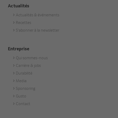
Actualités
Actualités & événements
Footer
Recettes
Aktuell
S'abonner à la newsletter
Entreprise
Qui sommes-nous
Footer
Carrière & jobs
Unternehmen
Durabilité
Media
Sponsoring
Gusto
Contact