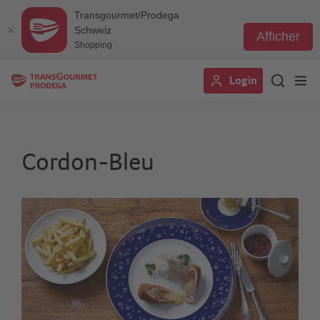
Transgourmet/Prodega
Schweiz
Afficher
Shopping
Aller
Login
au
contenu
principal
Cordon-Bleu