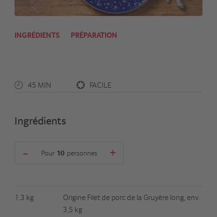
INGRÉDIENTS
PRÉPARATION
45 MIN
FACILE
Ingrédients
-
+
Pour
personnes
1.3 kg
Origine Filet de porc de la Gruyère long, env.
3,5 kg