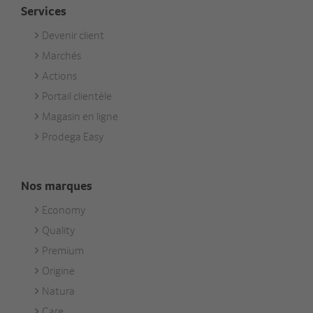
Services
Devenir client
Footer
Marchés
Services
Actions
Portail clientèle
Magasin en ligne
Prodega Easy
Nos marques
Economy
Footer
Quality
Unsere
Premium
Marken
Origine
Natura
Care