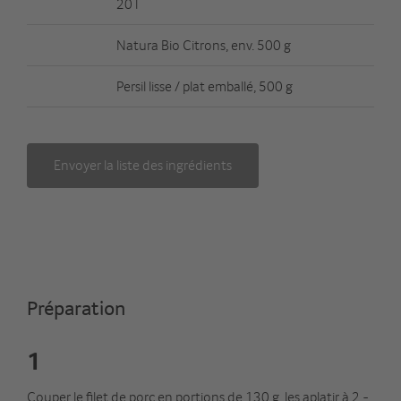
20 l
Natura Bio Citrons, env. 500 g
Persil lisse / plat emballé, 500 g
Envoyer la liste des ingrédients
Préparation
1
Couper le filet de porc en portions de 130 g, les aplatir à 2 -