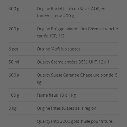
300 g
Origine Raclette bio du Valais AOP, en
tranches, env. 400 g
200 g
Origine Brügger Viande des Grisons, tranche
carrée, IGP, 1/2
6 pcs
Origine ¼ufs bio suisses
50 ml
Quality Crème entière 35%, UHT, 12 x 1 l
600 g
Quality Suisse Garantie Chapelure blonde, 5
kg
100 g
Farine fleur, 10 x 1 kg
3 kg
Origine Frites suisses de la région
Quality Frito 2000 gold, huile pour friture,