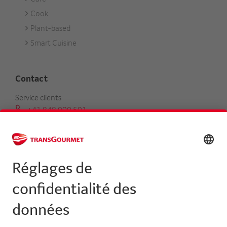
Cook
Plant-based
Smart Cuisine
Contact
Service clients
+41 848 000 501
serviceclients@transgourmet.ch
Trouver un conseiller clientèle
Centrale
+41 31 858 48 48
info@transgourmet.ch