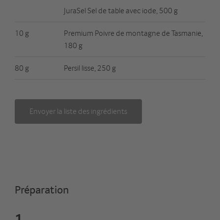
JuraSel Sel de table avec iode, 500 g
10 g
Premium Poivre de montagne de Tasmanie,
180 g
80 g
Persil lisse, 250 g
Envoyer la liste des ingrédients
Préparation
1