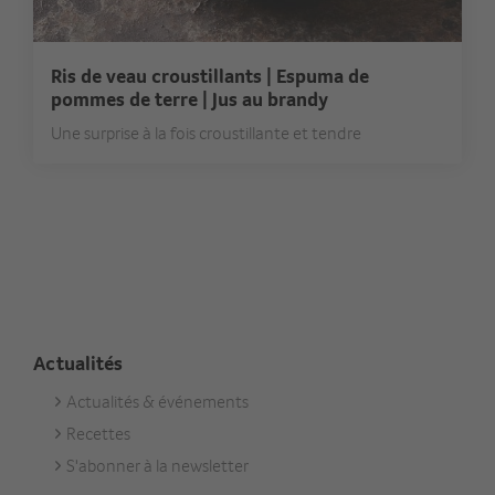
Ris de veau croustillants | Espuma de
pommes de terre | Jus au brandy
Une surprise à la fois croustillante et tendre
Actualités
Actualités & événements
Footer
Recettes
Aktuell
S'abonner à la newsletter