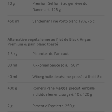
10 g
Premium Sel fumé au genièvre du
Danemark, 125 g
450 ml
Sandeman Fine Porto blanc 19%, 75 cl
Alternative végétalienne au filet de Black Angus
Premium & pain blanc toasté
1.5 kg
Pleurotes du Panicaut
80 ml
Kikkoman Sauce soja, 150 ml
40 ml
Wiberg huile de sésame, pressée à froid, 5 dl
400 g
Romer's Pane Maggia, précuit, emballé
individuellement, surgelé, 10 x 420 g
2 g
Piment d'Espelette, 250 g