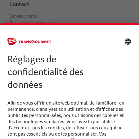
Contact
Service clients
+41 848 000 501
serviceclients@transgourmet.ch
Trouver un conseiller clientèle
Centrale
+41 31 858 48 48
info@transgourmet.ch
Select
your
language
Suivez-nous sur