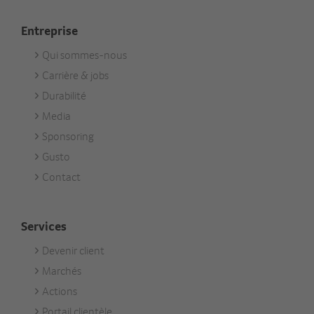
Entreprise
Qui sommes-nous
Footer
Carrière & jobs
Unternehmen
Durabilité
Media
Sponsoring
Gusto
Contact
Services
Devenir client
Footer
Marchés
Services
Actions
Portail clientèle