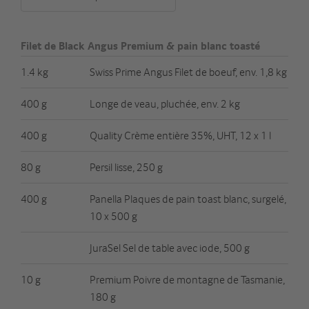
Filet de Black Angus Premium & pain blanc toasté
1.4 kg
Swiss Prime Angus Filet de boeuf, env. 1,8 kg
400 g
Longe de veau, pluchée, env. 2 kg
400 g
Quality Crème entière 35%, UHT, 12 x 1 l
80 g
Persil lisse, 250 g
400 g
Panella Plaques de pain toast blanc, surgelé,
10 x 500 g
JuraSel Sel de table avec iode, 500 g
10 g
Premium Poivre de montagne de Tasmanie,
180 g