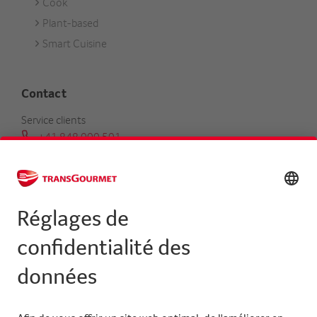
Cook
Plant-based
Smart Cuisine
Contact
Service clients
+41 848 000 501
serviceclients@transgourmet.ch
Trouver un conseiller clientèle
Centrale
+41 31 858 48 48
info@transgourmet.ch
Select
your