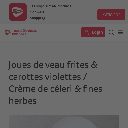
Transgourmet/Prodega
Schweiz
Afficher
Shopping
Aller
Login
au
contenu
principal
Joues de veau frites &
carottes violettes /
Crème de céleri & fines
herbes