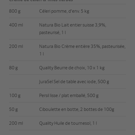
800 g
Céleri pomme, d'env. 5 kg
400 ml
Natura Bio Lait entier suisse 3,9%,
pasteurisé, 1 l
200 ml
Natura Bio Crème entière 35%, pasteurisée,
1 l
80 g
Quality Beurre de choix, 10 x 1 kg
JuraSel Sel de table avec iode, 500 g
100 g
Persil lisse / plat emballé, 500 g
50 g
Ciboulette en botte, 2 bottes de 100g
200 ml
Quality Huile de tournesol, 1 l