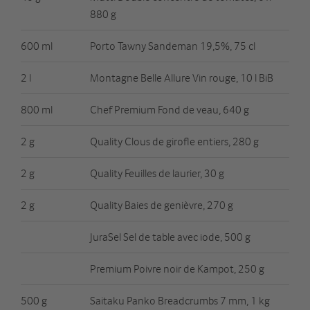
880 g
600 ml
Porto Tawny Sandeman 19,5%, 75 cl
2 l
Montagne Belle Allure Vin rouge, 10 l BiB
800 ml
Chef Premium Fond de veau, 640 g
2 g
Quality Clous de girofle entiers, 280 g
2 g
Quality Feuilles de laurier, 30 g
2 g
Quality Baies de genièvre, 270 g
JuraSel Sel de table avec iode, 500 g
Premium Poivre noir de Kampot, 250 g
500 g
Saitaku Panko Breadcrumbs 7 mm, 1 kg