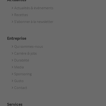
Actualités & événements
Footer
Recettes
Aktuell
S'abonner à la newsletter
Entreprise
Qui sommes-nous
Footer
Carrière & jobs
Unternehmen
Durabilité
Media
Sponsoring
Gusto
Contact
Services