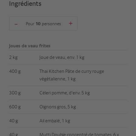
Ingrédients
-
+
Pour
personnes
Joues de veau frites
2 kg
Joue de veau, env. 1 kg
400 g
Thai Kitchen Pâte de curry rouge
végétalienne, 1 kg
300 g
Céleri pomme, d'env. 5 kg
600 g
Oignons gros, 5 kg
40 g
Ail embalé, 1 kg
40 g
Mutti Double concentré de tomates, 6 x