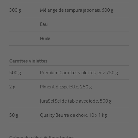
300 g
Mélange de tempura japonais, 600 g
Eau
Huile
Carottes violettes
500 g
Premium Carottes violettes, env. 750 g
2 g
Piment d'Espelette, 250 g
JuraSel Sel de table avec iode, 500 g
50 g
Quality Beurre de choix, 10 x 1 kg
Crème de céleri & fines herbes