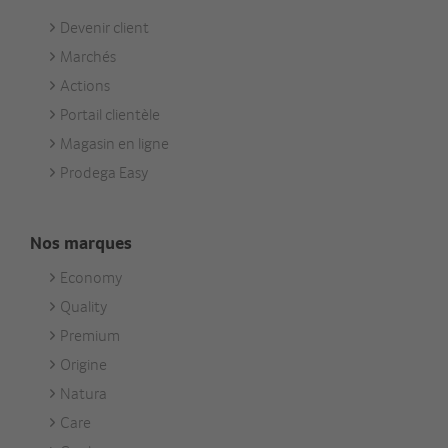
Devenir client
Footer
Marchés
Services
Actions
Portail clientèle
Magasin en ligne
Prodega Easy
Nos marques
Economy
Footer
Quality
Unsere
Premium
Marken
Origine
Natura
Care