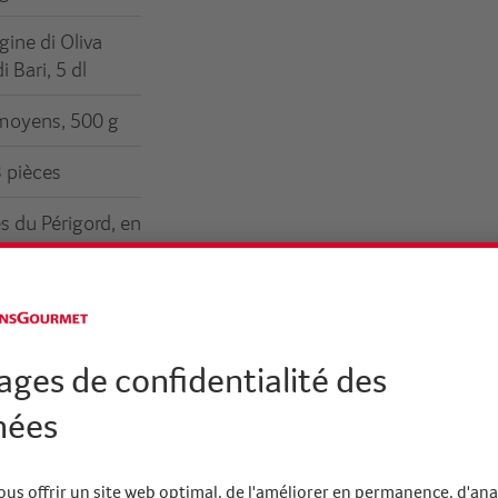
gine di Oliva
 Bari, 5 dl
moyens, 500 g
3 pièces
es du Périgord, en