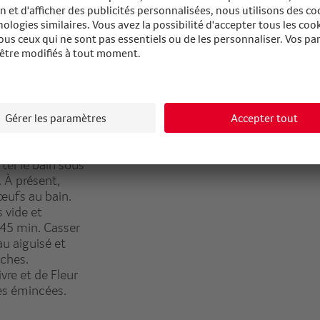
rter le bain sous
 À présent,
œufs au bain.
 vide et
 45 min. Casser
au aiguisé et
nches.
vre et de Fleur
hes émincées.