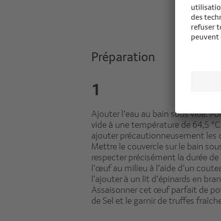
Préparation
1
Ajouter l’eau au bain sous vide. Po
vide à une température de 64,5 °C.
ajouter précautionneusement les 
Mettre le couvercle sur le bain sous
respecter précisément la durée de
l’œuf au milieu à l’aide d’un coute
l’ajouter à un lit d’épinards en bra
Assaisonner cet œuf parfait de poi
de Sel et le garnir de truffes fraîc