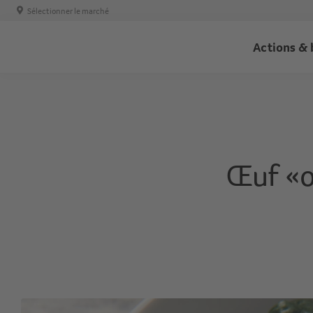
Sélectionner le marché
Trans
Actions & 
-
Haupt
Œuf «