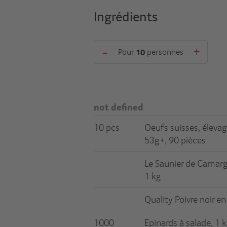
Ingrédients
-
+
Pour
personnes
not defined
10 pcs
Oeufs suisses, élevage
53g+, 90 pièces
Le Saunier de Camargu
1 kg
Quality Poivre noir en
1000
Epinards à salade, 1 