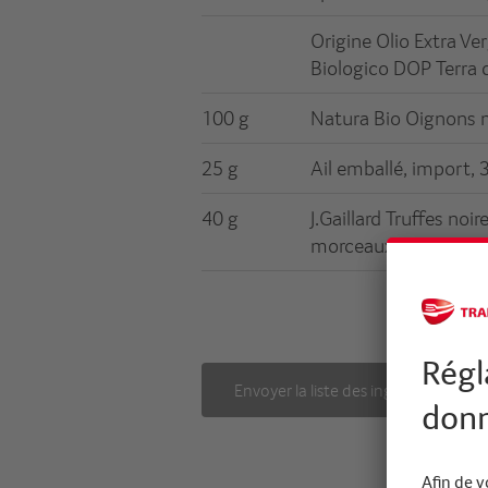
Origine Olio Extra Ver
Biologico DOP Terra di
100 g
Natura Bio Oignons 
25 g
Ail emballé, import, 
40 g
J.Gaillard Truffes noir
morceaux, 35 g
Envoyer la liste des ingrédients