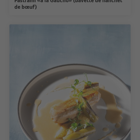
Pastrami «à la Gaucho» (bavette de flanchet
de bœuf)