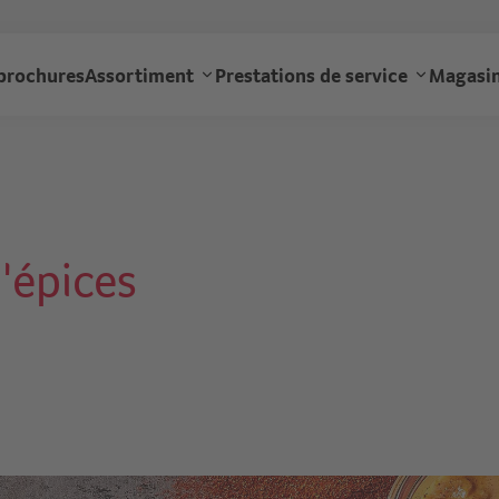
Aller
au
gourmet
contenu
brochures
Assortiment
Prestations de service
Magasin
principal
navigation
'épices