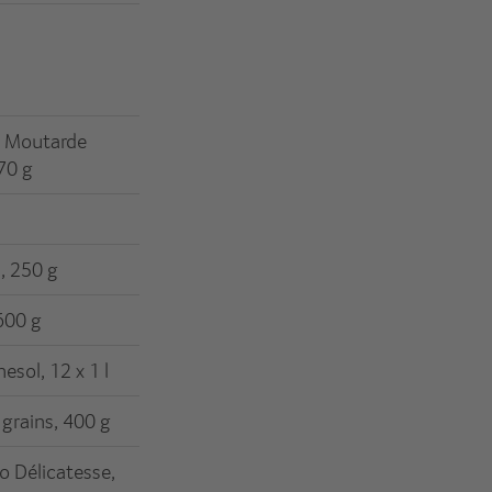
o Moutarde
70 g
, 250 g
 600 g
esol, 12 x 1 l
 grains, 400 g
o Délicatesse,