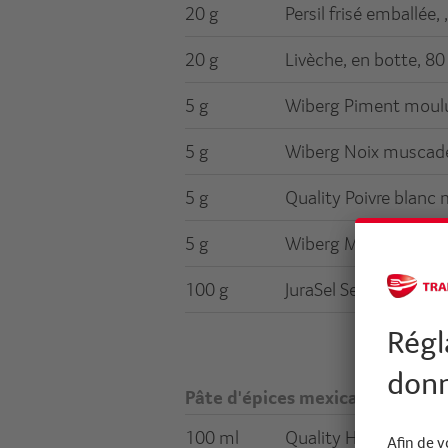
20 g
Persil frisé emballée, 
20 g
Livèche, en botte, 80
5 g
Wiberg Piment moulu
5 g
Wiberg Noix muscad
5 g
Quality Poivre blanc
5 g
Wiberg Macis moulu
100 g
JuraSel Sel de table a
Pâte d'épices mexicaine
100 ml
Quality Huile de tourn