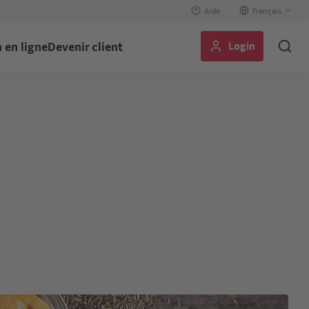
Aide
Select
your
Login
 en ligne
Devenir client
language