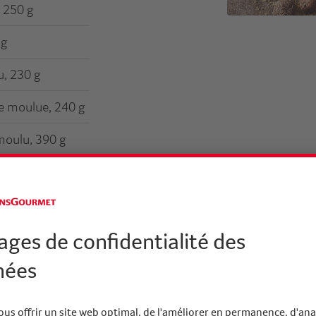
, 250 g
 g
, 230 g
e moulue, 240 g
 moulu, 390 g
vec iode, 500 g
esol, 12 x 1 l