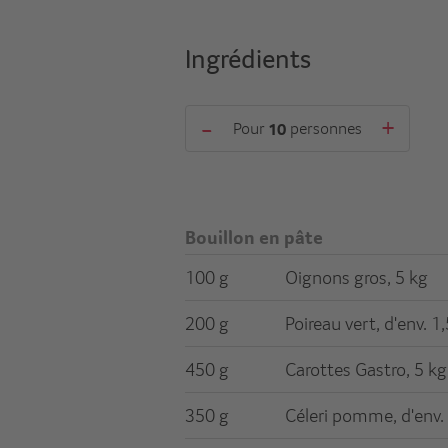
Ingrédients
-
+
Pour
personnes
Bouillon en pâte
100 g
Oignons gros, 5 kg
200 g
Poireau vert, d'env. 1
450 g
Carottes Gastro, 5 kg
350 g
Céleri pomme, d'env.