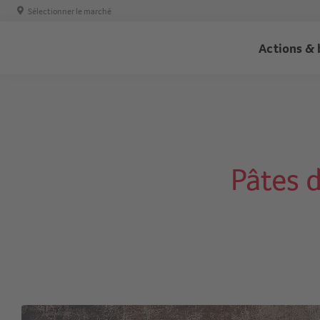
Sélectionner le marché
Trans
Actions & 
-
Haupt
Pâtes d