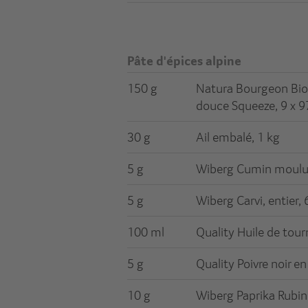
Pâte d'épices alpine
150 g
Natura Bourgeon Bi
douce Squeeze, 9 x 9
30 g
Ail embalé, 1 kg
5 g
Wiberg Cumin moulu
5 g
Wiberg Carvi, entier,
100 ml
Quality Huile de tourn
5 g
Quality Poivre noir en
10 g
Wiberg Paprika Rubin