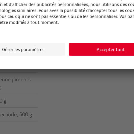
grains, 160 g
dney, 6 x 800 g
, 250 g
t, 5 kg
, 580 g
yenne piments
g
0 g
vec iode, 500 g