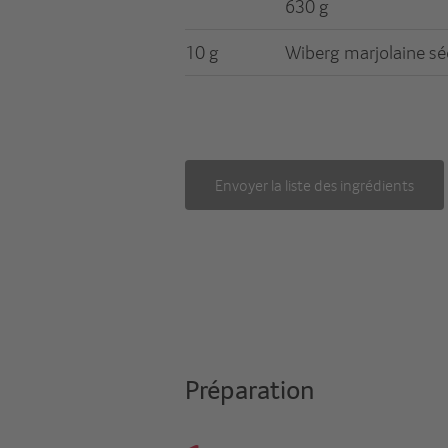
630 g
10 g
Wiberg marjolaine sé
Envoyer la liste des ingrédients
Préparation