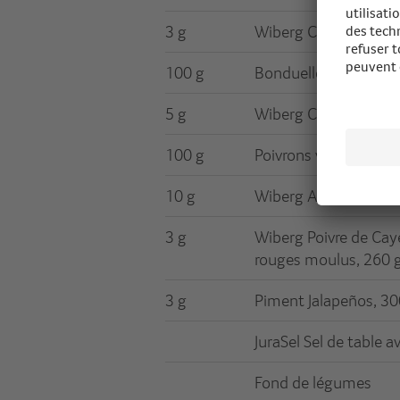
3 g
Wiberg Coriandre en 
100 g
Bonduelle Haricots ki
5 g
Wiberg Cumin moulu
100 g
Poivrons verts, impor
10 g
Wiberg Ail en poudre
3 g
Wiberg Poivre de Ca
rouges moulus, 260 
3 g
Piment Jalapeños, 30
JuraSel Sel de table a
Fond de légumes