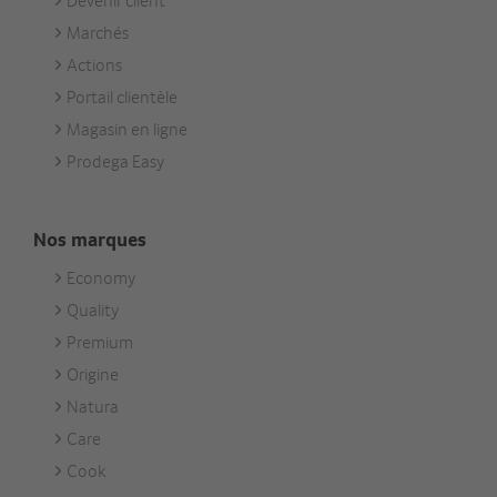
Devenir client
Footer
Marchés
Services
Actions
Portail clientèle
Magasin en ligne
Prodega Easy
Nos marques
Economy
Footer
Quality
Unsere
Premium
Marken
Origine
Natura
Care
Cook