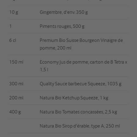
10 g
Gingembre, d'env. 350 g
1
Piments rouges, 500 g
6 cl
Premium Bio Suisse Bourgeon Vinaigre de
pomme, 200 ml
150 ml
Economy Jus de pomme, carton de 8 Tetra x
1,5 l
300 ml
Quality Sauce barbecue Squeeze, 1035 g
200 ml
Natura Bio Ketchup Squeeze, 1 kg
400 g
Natura Bio Tomates concassées, 2,5 kg
Natura Bio Sirop d'érable, type A, 250 ml