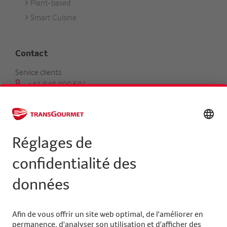
Plant-based
Smart Cuisine
Contact
Service clients
+41 848 000 501
serviceclients@transgourmet.ch
Trouver un conseiller clientèle
Centrale
+41 31 858 48 48
info@transgourmet.ch
Select
your
language