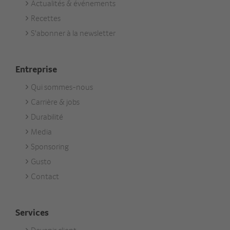
Actualités & événements
Footer
Recettes
Aktuell
S'abonner à la newsletter
Entreprise
Qui sommes-nous
Footer
Carrière & jobs
Unternehmen
Durabilité
Media
Sponsoring
Gusto
Contact
Services