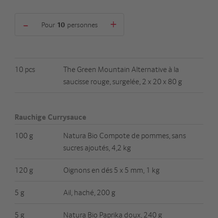
-
+
Pour
personnes
10 pcs
The Green Mountain Alternative à la
saucisse rouge, surgelée, 2 x 20 x 80 g
Rauchige Currysauce
100 g
Natura Bio Compote de pommes, sans
sucres ajoutés, 4,2 kg
120 g
Oignons en dés 5 x 5 mm, 1 kg
5 g
Ail, haché, 200 g
5 g
Natura Bio Paprika doux, 240 g