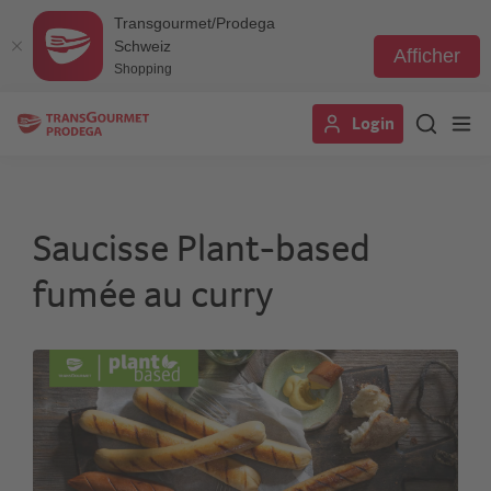
Transgourmet/Prodega
Schweiz
Afficher
Shopping
Aller
Login
au
contenu
principal
Saucisse Plant-based
fumée au curry