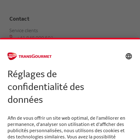
Contact
Service clients
+41 848 000 501
serviceclients@transgourmet.ch
Trouver un conseiller clientèle
Centrale
+41 31 858 48 48
info@transgourmet.ch
Select
your
language
Suivez-nous sur