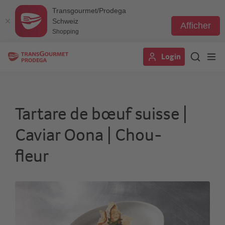
Transgourmet/Prodega
Schweiz
Afficher
Shopping
Aller
Login
au
contenu
principal
Tartare de bœuf suisse |
Caviar Oona | Chou-
fleur