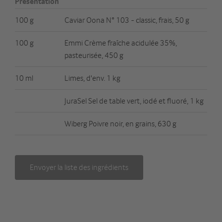
Présentation
100 g
Caviar Oona N° 103 - classic, frais, 50 g
100 g
Emmi Crème fraîche acidulée 35%,
pasteurisée, 450 g
10 ml
Limes, d'env. 1 kg
JuraSel Sel de table vert, iodé et fluoré, 1 kg
Wiberg Poivre noir, en grains, 630 g
Envoyer la liste des ingrédients