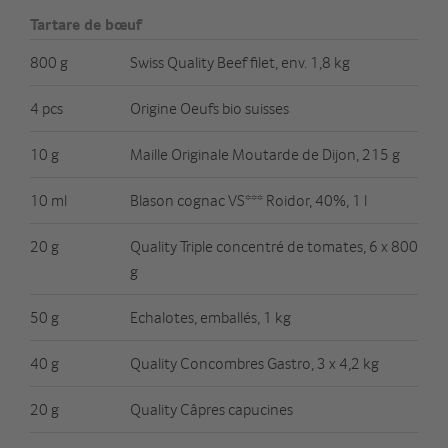
Tartare de bœuf
800 g
Swiss Quality Beef filet, env. 1,8 kg
4 pcs
Origine Oeufs bio suisses
10 g
Maille Originale Moutarde de Dijon, 215 g
10 ml
Blason cognac VS*** Roidor, 40%, 1 l
20 g
Quality Triple concentré de tomates, 6 x 800
g
50 g
Echalotes, emballés, 1 kg
40 g
Quality Concombres Gastro, 3 x 4,2 kg
20 g
Quality Câpres capucines