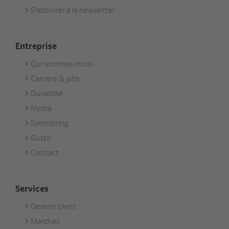
Aktuell
S'abonner à la newsletter
Entreprise
Qui sommes-nous
Footer
Carrière & jobs
Unternehmen
Durabilité
Media
Sponsoring
Gusto
Contact
Services
Devenir client
Footer
Marchés
Services